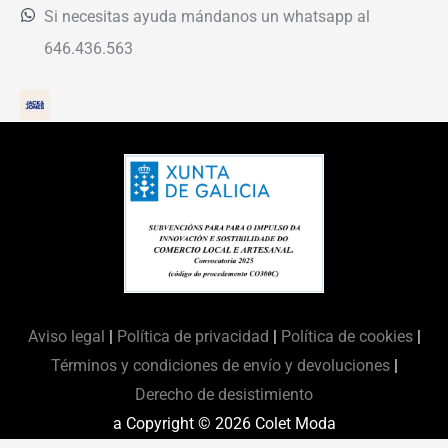
Si necesitas ayuda mándanos un whatsapp al
646.436.563
Aviso legal
|
Política de privacidad
|
Política de cookies
|
Términos y condiciones de envío y devoluciones
|
Derecho de desistimiento
a Copyright © 2026
Colet Moda