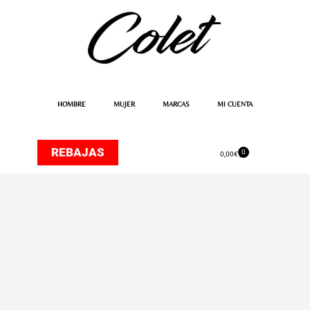
Ir
al
contenido
HOMBRE
MUJER
MARCAS
MI CUENTA
REBAJAS
0
Carrito
0,00
€