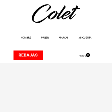
Ir
al
contenido
HOMBRE
MUJER
MARCAS
MI CUENTA
REBAJAS
0
Carrito
0,00
€
Gorra
Vesterbro
Azul
de
Jack
and