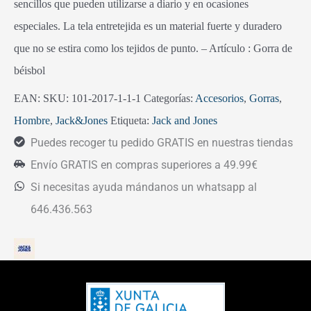
sencillos que pueden utilizarse a diario y en ocasiones
especiales. La tela entretejida es un material fuerte y duradero
que no se estira como los tejidos de punto. – Artículo : Gorra de
béisbol
EAN:
SKU:
101-2017-1-1-1
Categorías:
Accesorios
,
Gorras
,
Hombre
,
Jack&Jones
Etiqueta:
Jack and Jones
Puedes recoger tu pedido GRATIS en nuestras tiendas
Envío GRATIS en compras superiores a 49.99€
Si necesitas ayuda mándanos un whatsapp al
646.436.563