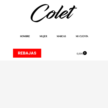
Ir
al
contenido
HOMBRE
MUJER
MARCAS
MI CUENTA
REBAJAS
0
Carrito
0,00
€