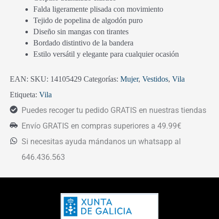
Falda ligeramente plisada con movimiento
Tejido de popelina de algodón puro
Diseño sin mangas con tirantes
Bordado distintivo de la bandera
Estilo versátil y elegante para cualquier ocasión
EAN:
SKU:
14105429
Categorías:
Mujer
,
Vestidos
,
Vila
Etiqueta:
Vila
Puedes recoger tu pedido GRATIS en nuestras tiendas
Envío GRATIS en compras superiores a 49.99€
Si necesitas ayuda mándanos un whatsapp al
646.436.563