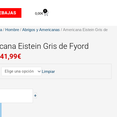
0
Carrito
EBAJAS
0,00
€
El
El
da
/
Hombre
/
Abrigos y Americanas
/ Americana Eistein Gris de
precio
precio
original
actual
cana Eistein Gris de Fyord
era:
es:
41,99
€
69,99€.
41,99€.
Limpiar
+