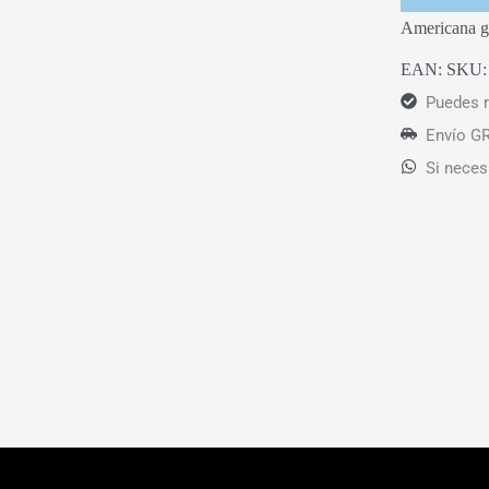
Americana g
EAN:
SKU
Puedes r
Envío GR
Si neces