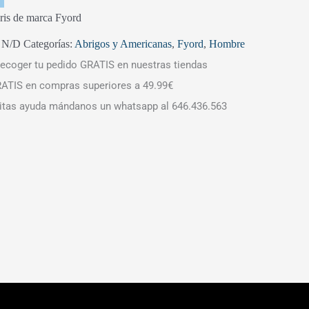
ris de marca Fyord
:
N/D
Categorías:
Abrigos y Americanas
,
Fyord
,
Hombre
ecoger tu pedido GRATIS en nuestras tiendas
ATIS en compras superiores a 49.99€
itas ayuda mándanos un whatsapp al 646.436.563