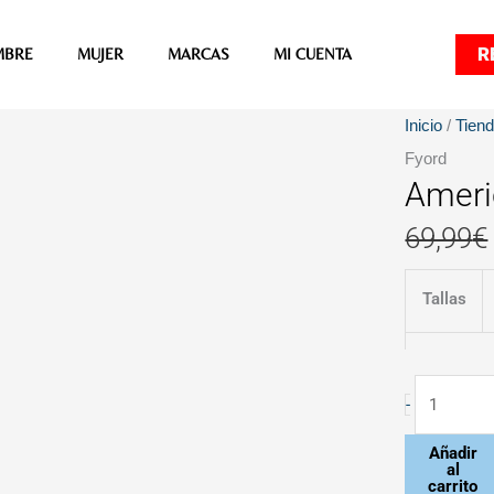
R
MBRE
MUJER
MARCAS
MI CUENTA
Americana
Inicio
/
Tien
Eistein
Fyord
Ameri
Gris
de
69,99
€
Fyord
cantidad
Tallas
-
Añadir
al
carrito