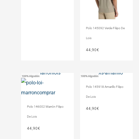
Polo 145092 Verde Filipo De
Lois
44,90
€
100% Algodón
100% Algodón
Polo 145918 Amarillo Filipo
De Lois
Polo 146002 Marrón Filipo
44,90
€
De Lois
44,90
€