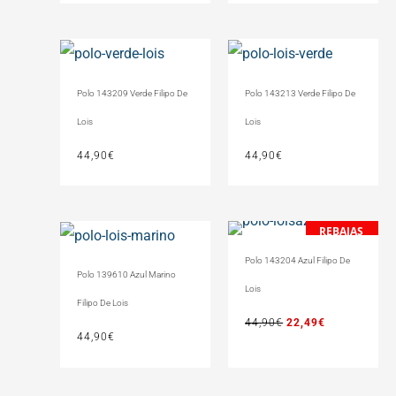
Polo 143209 Verde Filipo De
Polo 143213 Verde Filipo De
Lois
Lois
44,90
€
44,90
€
REBAJAS
El
El
-50%
precio
precio
Polo 143204 Azul Filipo De
original
actual
Polo 139610 Azul Marino
Lois
era:
es:
Filipo De Lois
44,90€.
22,49€.
44,90
€
22,49
€
44,90
€