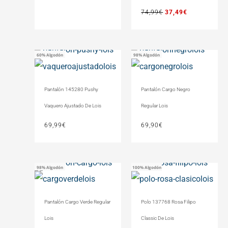
74,99
€
37,49
€
60% Algodón
98% Algodón
Pantalón 145280 Pushy
Pantalón Cargo Negro
Vaquero Ajustado De Lois
Regular Lois
69,99
€
69,90
€
100% Algodón
98% Algodón
Pantalón Cargo Verde Regular
Polo 137768 Rosa Filipo
Lois
Classic De Lois