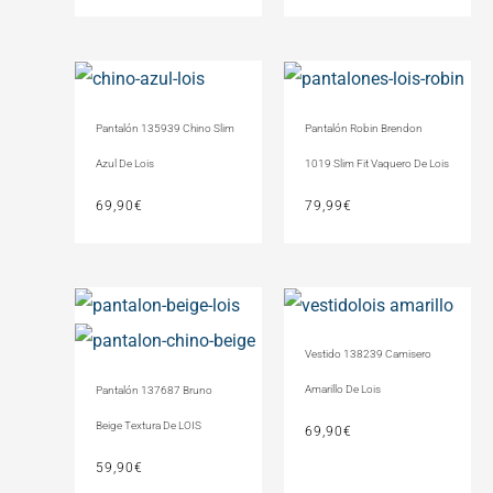
Pantalón 135939 Chino Slim
Pantalón Robin Brendon
Azul De Lois
1019 Slim Fit Vaquero De Lois
69,90
€
79,99
€
Vestido 138239 Camisero
Amarillo De Lois
Pantalón 137687 Bruno
Beige Textura De LOIS
69,90
€
59,90
€