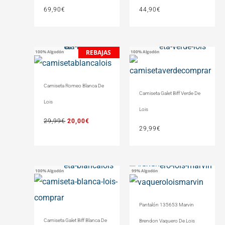
69,90
€
44,90
€
REBAJAS
100% Algodón
100% Algodón
El
El
precio
precio
original
actual
Camiseta Romeo Blanca De
era:
es:
Camiseta Galet Biff Verde De
29,99€.
20,00€.
Lois
Lois
29,99
€
20,00
€
29,99
€
100% Algodón
99% Algodón
Pantalón 135653 Marvin
Camiseta Galet Biff Blanca De
Brendon Vaquero De Lois