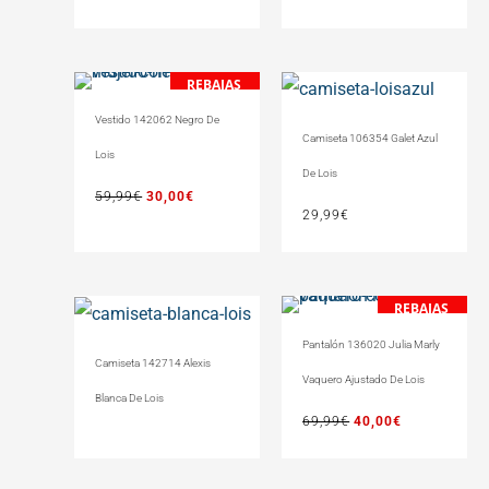
REBAJAS
El
El
precio
precio
Vestido 142062 Negro De
original
actual
Camiseta 106354 Galet Azul
Lois
era:
es:
De Lois
59,99€.
30,00€.
59,99
€
30,00
€
29,99
€
REBAJAS
El
El
precio
precio
Pantalón 136020 Julia Marly
original
actual
Camiseta 142714 Alexis
Vaquero Ajustado De Lois
era:
es:
Blanca De Lois
69,99€.
40,00€.
69,99
€
40,00
€