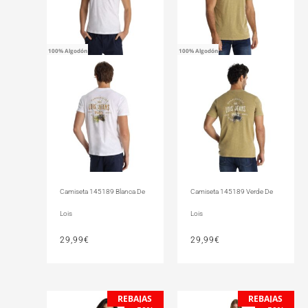
100% Algodón
100% Algodón
Camiseta 145189 Blanca De
Camiseta 145189 Verde De
Lois
Lois
29,99
€
29,99
€
REBAJAS
REBAJAS
El
El
El
El