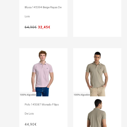
Blusa 145394 Beige Rayas De
Lois
64,90
€
32,45
€
100% Algodón
100% Algodón
Polo 145087 Morado Filipo
De Lois
44,90
€