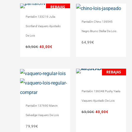
REBAJAS
El
El
precio
precio
Pantalón 133219 Julia
original
actual
Pantalón Chino 139545
Scotland Vaquero Ajustado
era:
es:
Negro Bruno Stellar De Lois
69,90€.
40,00€.
De Lois
64,99
€
69,90
€
40,00
€
REBAJAS
El
El
precio
precio
original
actual
Pantalón 136048 Pushy Yaela
era:
es:
69,90€.
40,00€.
Vaquero Ajustado De Lois
Pantalón 137690 Marvin
69,90
€
40,00
€
Selvedge Vaquero De Lois
79,99
€