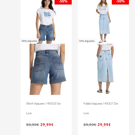
-50%
-50%
precio
precio
precio
precio
original
actual
original
actual
era:
es:
era:
es:
59,99€.
29,99€.
59,99€.
29,99€.
98% Algodón
70% Algodón
Short Vaquero 145320 De
Falda Vaquera 145327 De
Lois
Lois
59,99
€
29,99
€
59,99
€
29,99
€