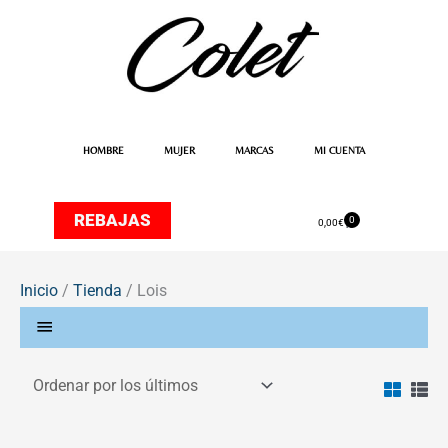
Ir
al
contenido
HOMBRE
MUJER
MARCAS
MI CUENTA
REBAJAS
0
Carrito
0,00
€
Inicio
/
Tienda
/ Lois