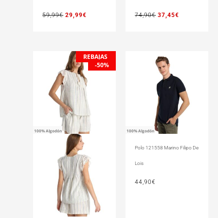
59,99
€
29,99
€
74,90
€
37,45
€
REBAJAS
El
El
-50%
precio
precio
original
actual
era:
es:
64,90€.
32,45€.
100% Algodón
100% Algodón
Polo 121558 Marino Filipo De
Lois
44,90
€