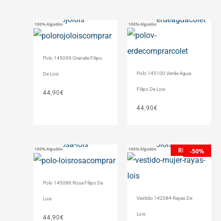
100% Algodón
100% Algodón
Polo 145099 Granate Filipo
Polo 145100 Verde Agua
De Lois
Filipo De Lois
44,90
€
44,90
€
REBAJAS
100% Algodón
100% Algodón
El
El
-50%
precio
precio
original
actual
Polo 145086 Rosa Filipo De
era:
es:
74,99€.
37,49€.
Vestido 142084 Rayas De
Lois
Lois
44,90
€