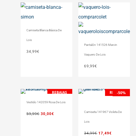
Camiseta Blanca Básica De
Lois
Pantalón 141526 Marvin
34,99
€
Vaquero De Lois
69,99
€
REBAJAS
REBAJAS
El
El
El
El
-50%
precio
precio
precio
precio
Vestido 142059 Rosa De Lois
original
actual
original
actual
Camiseta 141967 Violeta De
59,99
€
30,00
€
era:
es:
era:
es:
59,99€.
30,00€.
34,99€.
17,49€.
Lois
34,99
€
17,49
€