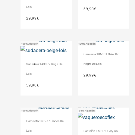
Lois
69,90
€
29,99
€
100% Algodón
100% Algodón
Camiseta 106351 Galet Biff
Negra De Lois
Sudadera 143339 Beige De
Lois
29,99
€
59,90
€
100% Algodón
94% Algodón
Camiseta 143257 Blanca De
Lois
Pantalón 143171 Gary Co-