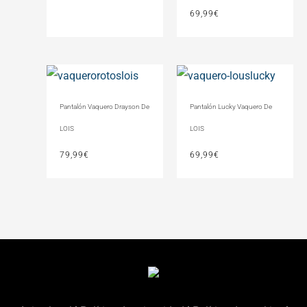
69,99
€
Pantalón Vaquero Drayson De
Pantalón Lucky Vaquero De
LOIS
LOIS
79,99
€
69,99
€