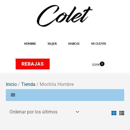
Ir
al
contenido
HOMBRE
MUJER
MARCAS
MI CUENTA
REBAJAS
0
Carrito
0,00
€
Inicio
/
Tienda
/ Mochila Hombre