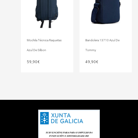
Mochila Técnica Raquetas
Bandolera 13710 Azul De
Azul De Silbon
Tommy
59,90
€
49,90
€