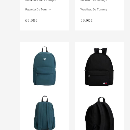
Bandolera 14292 Negro
Neceser 14218 Negro
Reporter De Tommy
Washbag De Tommy
69,90
€
59,90
€