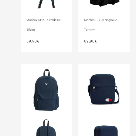
Mochila 134535 Verde De
Mochila 13726 Negra De
Silbon
Tommy
59,90
€
69,90
€