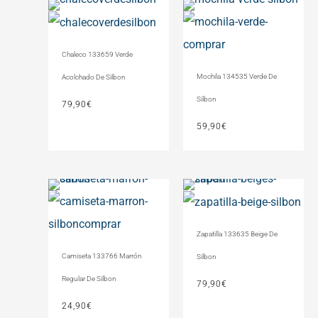
Chaleco 133659 Verde
Mochila 134535 Verde De
Acolchado De Silbon
Silbon
79,90
€
59,90
€
Zapatilla 133635 Beige De
Camiseta 133766 Marrón
Silbon
Regular De Silbon
79,90
€
24,90
€