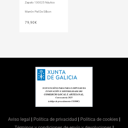
Zapato 130025 Náutico
Marrón Piel De Silbon
79,90
€
Aviso legal
|
Política de privacidad
|
Política de cookies
|
Términos y condiciones de envío y devoluciones
|