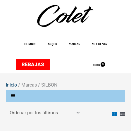
Ir
al
contenido
HOMBRE
MUJER
MARCAS
MI CUENTA
REBAJAS
0
Carrito
0,00
€
Inicio
/ Marcas / SILBON