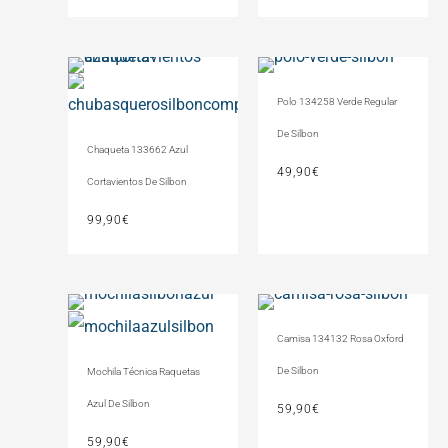
Polo 134258 Verde Regular
De Silbon
Chaqueta 133662 Azul
49,90
€
Cortavientos De Silbon
99,90
€
Camisa 134132 Rosa Oxford
De Silbon
Mochila Técnica Raquetas
Azul De Silbon
59,90
€
59,90
€