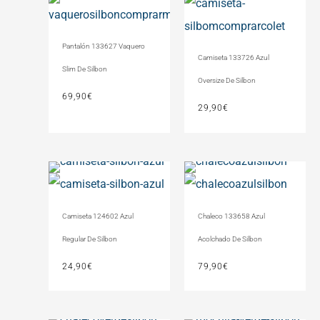
Pantalón 133627 Vaquero
Camiseta 133726 Azul
Slim De Silbon
Oversize De Silbon
69,90
€
29,90
€
Camiseta 124602 Azul
Chaleco 133658 Azul
Regular De Silbon
Acolchado De Silbon
24,90
€
79,90
€