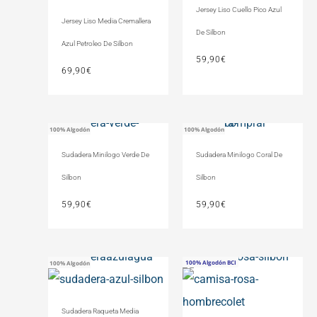
Jersey Liso Cuello Pico Azul
Jersey Liso Media Cremallera
De Silbon
Azul Petroleo De Silbon
59,90
€
69,90
€
100% Algodón
100% Algodón
Sudadera Minilogo Verde De
Sudadera Minilogo Coral De
Silbon
Silbon
59,90
€
59,90
€
100% Algodón BCI
Moda Sostenible
100% Algodón
El
El
precio
precio
original
actual
Sudadera Raqueta Media
era:
es: