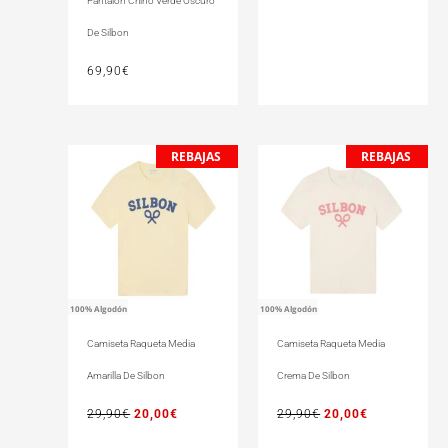
Pantalón Chino Verde Oscuro
De Silbon
69,90
€
REBAJAS
REBAJAS
El
El
El
El
precio
precio
precio
precio
original
actual
original
actual
era:
es:
era:
es:
29,90€.
20,00€.
29,90€.
20,00€.
100% Algodón
100% Algodón
Camiseta Raqueta Media
Camiseta Raqueta Media
Amarilla De Silbon
Crema De Silbon
29,90
€
20,00
€
29,90
€
20,00
€