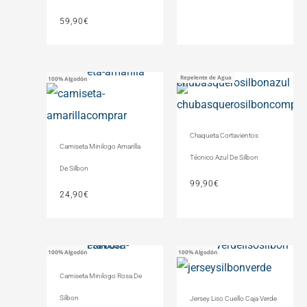
59,90
€
Repelente de Agua
100% Algodón
Chaqueta Cortavientos
Camiseta Minilogo Amarilla
Técnico Azul De Silbon
De Silbon
99,90
€
24,90
€
100% Algodón
100% Algodón
Camiseta Minilogo Rosa De
Silbon
Jersey Liso Cuello Caja Verde