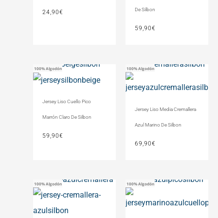
De Silbon
24,90
€
59,90
€
100% Algodón
100% Algodón
Jersey Liso Cuello Pico
Jersey Liso Media Cremallera
Marrón Claro De Silbon
Azul Marino De Silbon
59,90
€
69,90
€
100% Algodón
100% Algodón