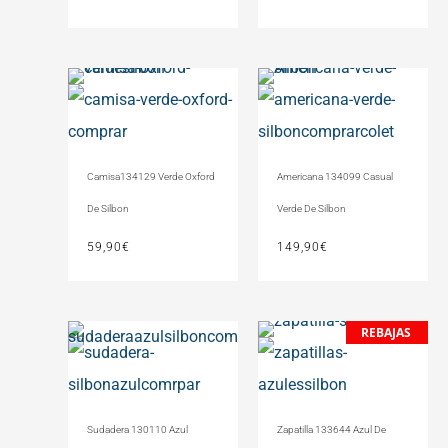
Camisa134129 Verde Oxford
Americana 134099 Casual
De Silbon
Verde De Silbon
59,90
€
149,90
€
REBAJAS
El
El
precio
precio
original
actual
era:
es:
79,90€.
50,00€.
Sudadera 130110 Azul
Zapatilla 133644 Azul De