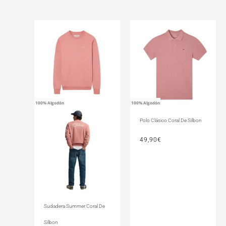
100% Algodón
100% Algodón
Polo Clásico Coral De Silbon
49,90
€
Sudadera Summer Coral De
Silbon