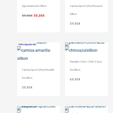
59,90€.
50,00€.
Camisa Sport Oxford Rosa De
Agua Marina De Silbon
Silbon
59,90
€
50,00
€
59,90
€
100% Algodón BCI
Moda Sostenible
Pantalón Chino 133612 Azul
Camisa Sport Oxford Amarilla
De Silbon
De Silbon
69,90
€
59,90
€