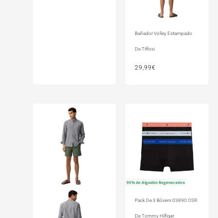
Bañador Volley Estampado
De Tiffosi
29,99
€
95% de Algodón Regenerativo
Pack De 3 Bóxers 03890 OSR
De Tommy Hilfiger