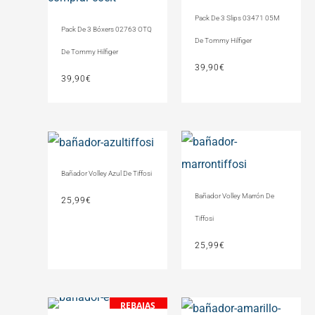
Pack De 3 Slips 03471 05M
Pack De 3 Bóxers 02763 OTQ
De Tommy Hilfiger
De Tommy Hilfiger
39,90
€
39,90
€
Bañador Volley Azul De Tiffosi
Bañador Volley Marrón De
25,99
€
Tiffosi
25,99
€
REBAJAS
El
El