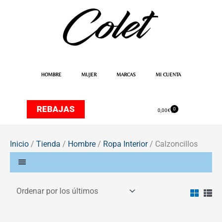
Ir
al
contenido
HOMBRE
MUJER
MARCAS
MI CUENTA
REBAJAS
0
Carrito
0,00
€
Inicio
/
Tienda
/
Hombre
/
Ropa Interior
/ Calzoncillos