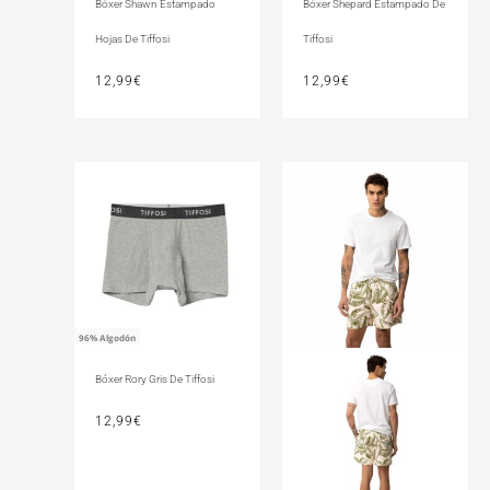
Bóxer Shawn Estampado
Bóxer Shepard Estampado De
Hojas De Tiffosi
Tiffosi
12,99
€
12,99
€
96% Algodón
Bóxer Rory Gris De Tiffosi
12,99
€