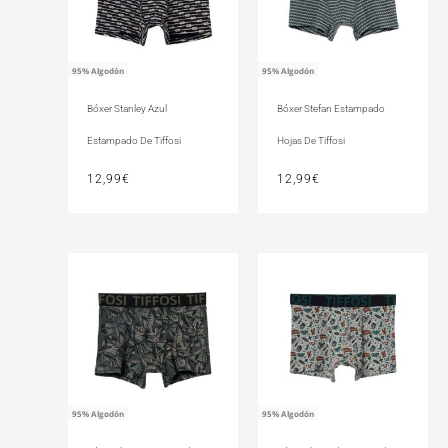
95% Algodón
95% Algodón
Bóxer Stanley Azul
Bóxer Stefan Estampado
Estampado De Tiffosi
Hojas De Tiffosi
12,99
€
12,99
€
95% Algodón
95% Algodón