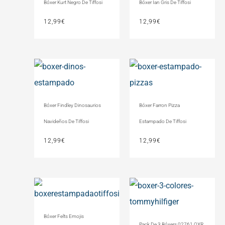
Bóxer Kurt Negro De Tiffosi
Bóxer Ian Gris De Tiffosi
12,99
€
12,99
€
Bóxer Findley Dinosaurios
Bóxer Farron Pizza
Navideños De Tiffosi
Estampado De Tiffosi
12,99
€
12,99
€
Bóxer Felts Emojis
Pack De 3 Bóxers 02761 OXR