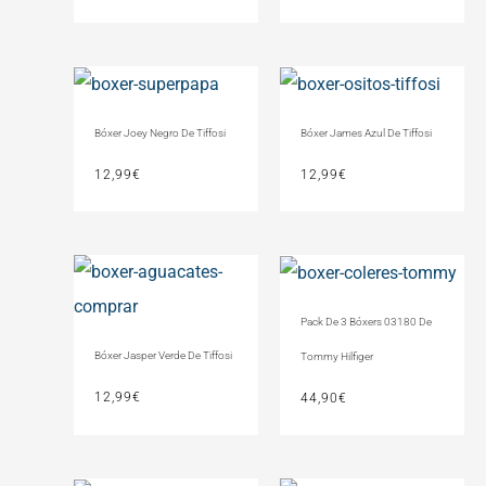
Bóxer Joey Negro De Tiffosi
Bóxer James Azul De Tiffosi
12,99
€
12,99
€
Pack De 3 Bóxers 03180 De
Bóxer Jasper Verde De Tiffosi
Tommy Hilfiger
12,99
€
44,90
€