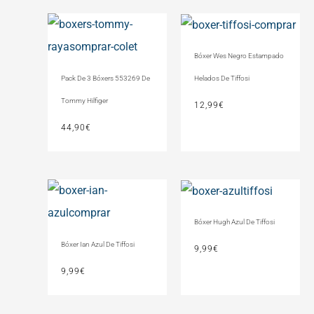
Bóxer Wes Negro Estampado
Pack De 3 Bóxers 553269 De
Helados De Tiffosi
Tommy Hilfiger
12,99
€
44,90
€
Bóxer Hugh Azul De Tiffosi
Bóxer Ian Azul De Tiffosi
9,99
€
9,99
€