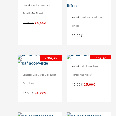
precio
precio
Bañador Volley Estampado
original
actual
Amarillo De Tiffosi
era:
es:
Bañador Volley Amarillo De
29,99€.
20,00€.
29,99
€
20,00
€
Tiffosi
25,99
€
REBAJAS
REBAJAS
El
El
El
El
precio
precio
precio
precio
Bañador Skull Vainilla De
original
actual
original
actual
Harper And Neyer
Bañador Oso Verde De Harper
era:
es:
era:
es:
45,00€.
25,00€.
45,00€.
25,00€.
And Neyer
45,00
€
25,00
€
45,00
€
25,00
€