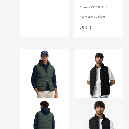
Chaleco 133658 Azul
Acolchado De Silbon
79,90
€