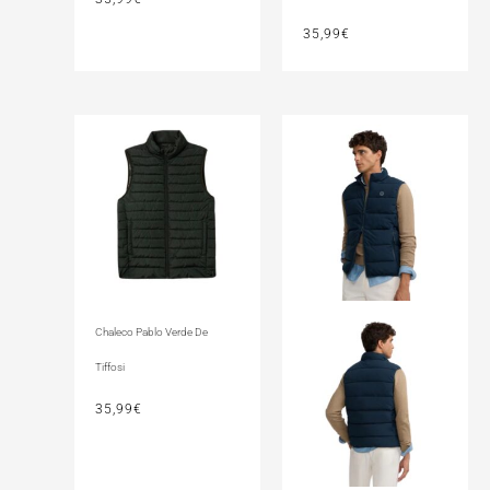
35,99
€
Chaleco Pablo Verde De
Tiffosi
35,99
€