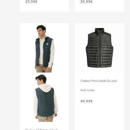
35,99
€
35,99
€
Chaleco Prime Verde De Jack
And Jones
49,99
€