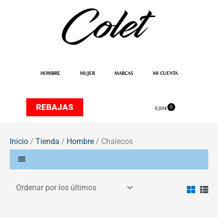
Ir
al
contenido
HOMBRE
MUJER
MARCAS
MI CUENTA
REBAJAS
0
Carrito
0,00
€
Inicio
/
Tienda
/
Hombre
/ Chalecos