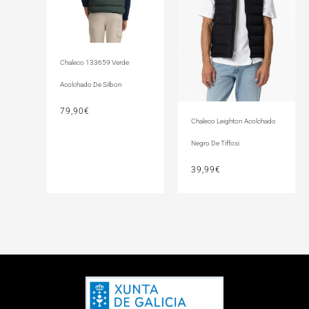
Chaleco 133659 Verde
Acolchado De Silbon
79,90
€
Chaleco Leighton Acolchado
Negro De Tiffosi
39,99
€