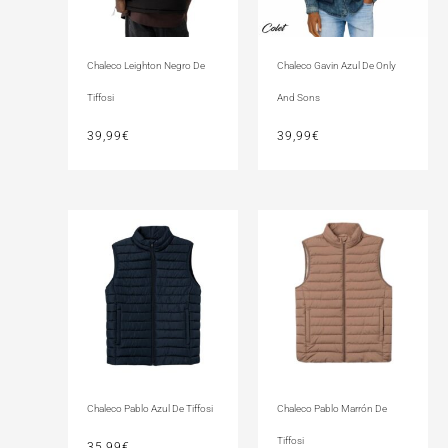
Chaleco Leighton Negro De
Chaleco Gavin Azul De Only
Tiffosi
And Sons
39,99
€
39,99
€
Chaleco Pablo Azul De Tiffosi
Chaleco Pablo Marrón De
Tiffosi
35,99
€