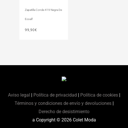
Zapatilla Conde 419 Negra De
Ecoalf
99,90
€
Aviso legal
|
Política de privacidad
|
Política de cookies
|
Términos y condiciones de envío y devoluciones
|
Derecho de desistimiento
a Copyright © 2026
Colet Moda