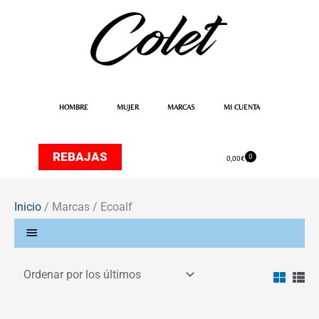
Ir
al
contenido
HOMBRE
MUJER
MARCAS
MI CUENTA
REBAJAS
0
Carrito
0,00
€
Inicio
/ Marcas / Ecoalf