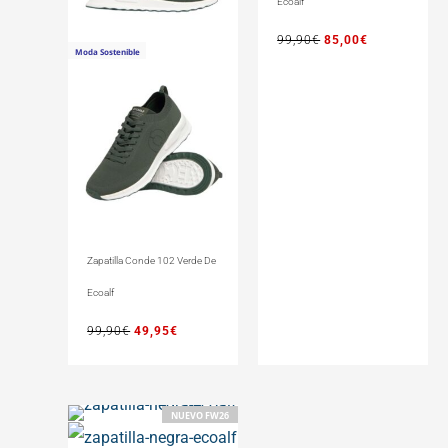
Ecoalf
99,90
€
85,00
€
Moda Sostenible
Zapatilla Conde 102 Verde De
Ecoalf
99,90
€
49,95
€
NUEVO FW26