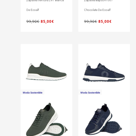
Zapatilla Ventura 297 Blanca
Zapatilla Bapsom 067
De Ecoalf
Chocolate De Ecoalf
99,90
€
85,00
€
99,90
€
85,00
€
Moda Sostenible
Moda Sostenible