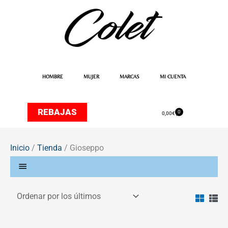
Ir
al
contenido
HOMBRE
MUJER
MARCAS
MI CUENTA
REBAJAS
0
Carrito
0,00
€
Inicio
/
Tienda
/ Gioseppo