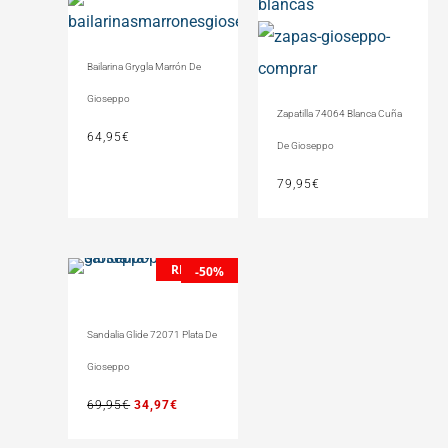
Bailarina Grygla Marrón De
Gioseppo
Zapatilla 74064 Blanca Cuña
64,95
€
De Gioseppo
79,95
€
REBAJAS
El
El
-50%
precio
precio
original
actual
Sandalia Glide 72071 Plata De
era:
es:
69,95€.
34,97€.
Gioseppo
69,95
€
34,97
€