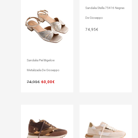
Sandalia Stella 75416 Negras
De Gioseppo
74,95
€
Sandalia Piel Bigelow
Metalizada De Gioseppo
74,95
€
60,00
€