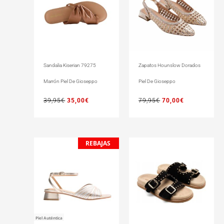
Sandalia Kiserian 79275
Zapatos Hounslow Dorados
Marrón Piel De Gioseppo
Piel De Gioseppo
39,95
€
35,00
€
79,95
€
70,00
€
REBAJAS
El
El
precio
precio
original
actual
era:
es:
74,95€.
60,00€.
Piel Auténtica