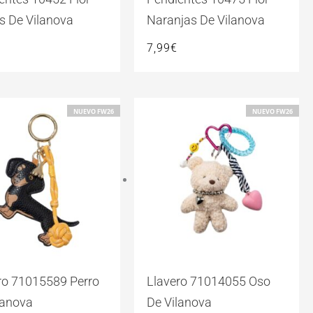
s De Vilanova
Naranjas De Vilanova
7,99
€
NUEVO FW26
NUEVO FW26
ro 71015589 Perro
Llavero 71014055 Oso
lanova
De Vilanova