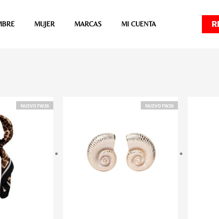
R
MBRE
MUJER
MARCAS
MI CUENTA
NUEVO FW26
NUEVO FW26