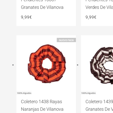
Granates De Vilanova
Verdes De Vil
9,99
€
9,99
€
NUEVO FW26
100% Algodón
100% Algodón
Coletero 1438 Rayas
Coletero 143
Naranjas De Vilanova
Granates De 