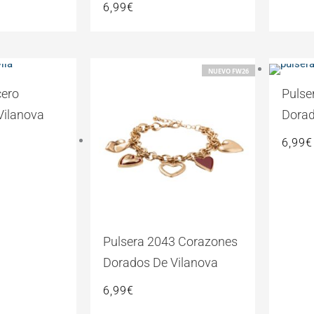
6,99
€
NUEVO FW26
cero
Pulse
Vilanova
Dorad
6,99
€
Pulsera 2043 Corazones
Dorados De Vilanova
6,99
€