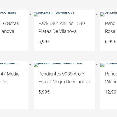
816 Gotas
Pack De 4 Anillos 1599
Pendi
ilanova
Platas De Vilanova
Rosa 
5,99
€
6,99
€
947 Medio
Pendientes 9939 Aro Y
Pañue
e De
Esfera Negra De Vilanova
Vilan
5,99
€
12,99