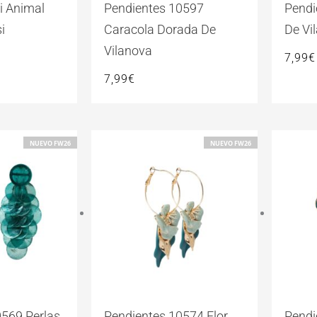
i Animal
Pendientes 10597
Pendi
i
Caracola Dorada De
De Vi
Vilanova
7,99
€
7,99
€
NUEVO FW26
NUEVO FW26
0569 Perlas
Pendientes 10574 Flor
Pendi