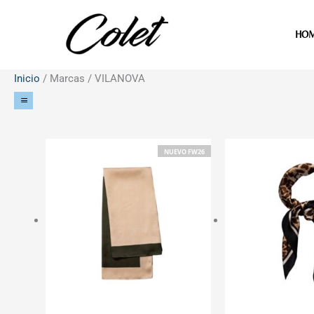
Ir
al
HO
contenido
Inicio
/ Marcas / VILANOVA
NUEVO FW26