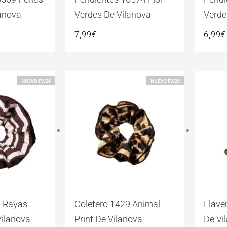
anova
Verdes De Vilanova
Verde
7,99
€
6,99
€
NUEVO FW26
NUEVO FW26
9 Rayas
Coletero 1429 Animal
Llave
Vilanova
Print De Vilanova
De Vi