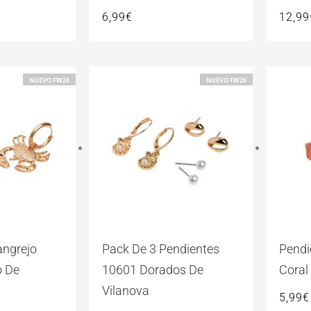
6,99
€
12,99
NUEVO FW26
NUEVO FW26
angrejo
Pack De 3 Pendientes
Pendi
o De
10601 Dorados De
Coral
Vilanova
5,99
€