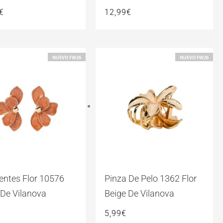
€
12,99
€
NUEVO FW26
NUEVO FW26
entes Flor 10576
Pinza De Pelo 1362 Flor
 De Vilanova
Beige De Vilanova
5,99
€