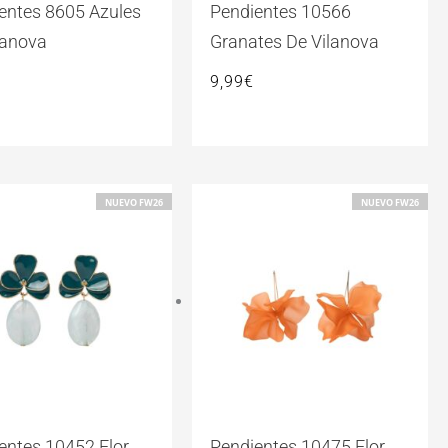
entes 8605 Azules
Pendientes 10566
lanova
Granates De Vilanova
9,99
€
NUEVO FW26
NUEVO FW26
entes 10452 Flor
Pendientes 10475 Flor