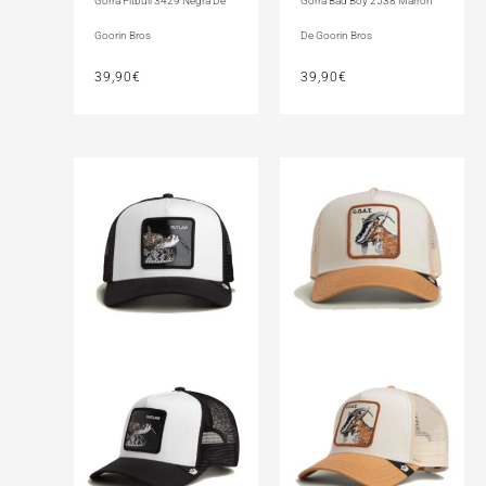
Gorra Pitbull 3429 Negra De
Gorra Bad Boy 2538 Marrón
Goorin Bros
De Goorin Bros
39,90
€
39,90
€