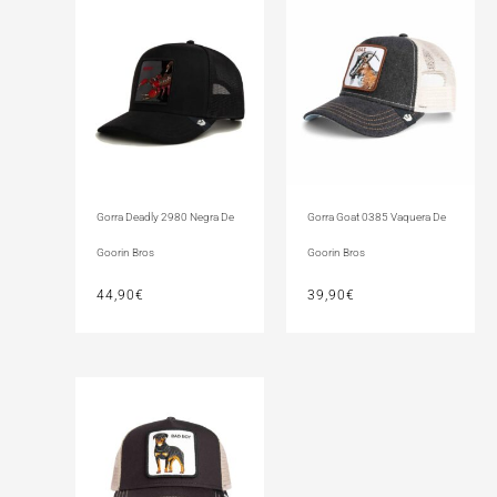
Gorra Deadly 2980 Negra De
Gorra Goat 0385 Vaquera De
Goorin Bros
Goorin Bros
44,90
€
39,90
€