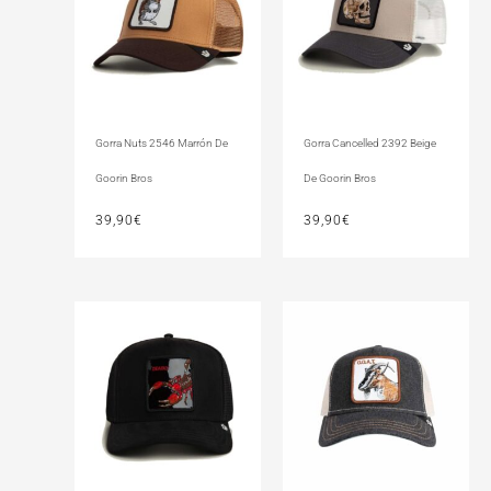
Gorra Nuts 2546 Marrón De
Gorra Cancelled 2392 Beige
Goorin Bros
De Goorin Bros
39,90
€
39,90
€