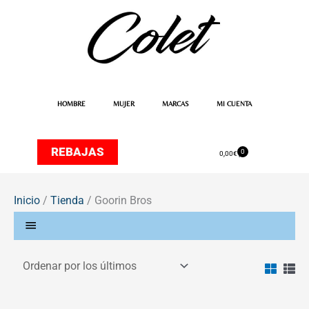
Ir
al
contenido
HOMBRE
MUJER
MARCAS
MI CUENTA
REBAJAS
0
Carrito
0,00
€
Inicio
/
Tienda
/ Goorin Bros