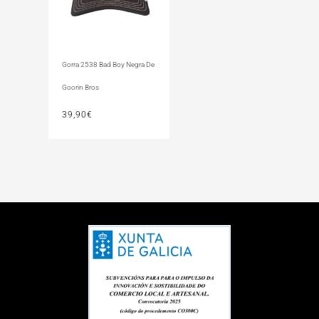
Gorra 2538 Bad Boy Negra De
Goorin Bros
39,90
€