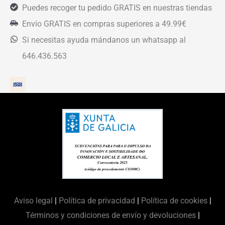
Puedes recoger tu pedido GRATIS en nuestras tiendas
Envío GRATIS en compras superiores a 49.99€
Si necesitas ayuda mándanos un whatsapp al
646.436.563
Aviso legal
|
Política de privacidad
|
Política de cookies
|
Términos y condiciones de envío y devoluciones
|