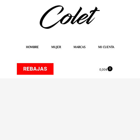
Ir
al
contenido
HOMBRE
MUJER
MARCAS
MI CUENTA
REBAJAS
0
Carrito
0,00
€
REBAJAS
-50%