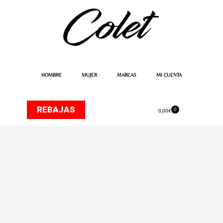
Ir
al
contenido
HOMBRE
MUJER
MARCAS
MI CUENTA
REBAJAS
0
Carrito
0,00
€
Pantalón
Chino
Biana
Azul
de
Only