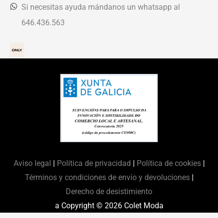
Si necesitas ayuda mándanos un whatsapp al
646.436.563
Aviso legal
|
Política de privacidad
|
Política de cookies
|
Términos y condiciones de envío y devoluciones
|
Derecho de desistimiento
a Copyright © 2026
Colet Moda