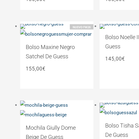
NUEVO FW26
Bolso Noelle 
Guess
Bolso Maxine Negro
Satchel De Guess
145,00
€
155,00
€
El
preci
origi
Bolso Tisha S
Mochila Giully Dome
era:
De Guess
Beige De Guess