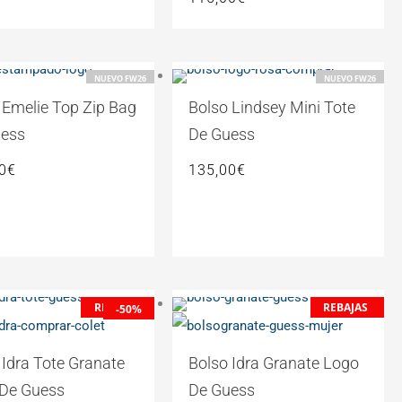
NUEVO FW26
NUEVO FW26
 Emelie Top Zip Bag
Bolso Lindsey Mini Tote
uess
De Guess
0
€
135,00
€
El
El
El
El
REBAJAS
REBAJAS
-50%
precio
precio
precio
precio
original
actual
original
actual
 Idra Tote Granate
Bolso Idra Granate Logo
era:
es:
era:
es:
De Guess
De Guess