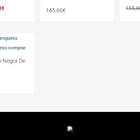
00€.
82,50€.
0
€
155,0
145,00
€
h Negra De