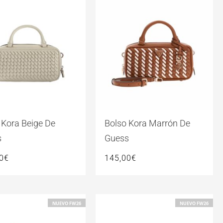
 Kora Beige De
Bolso Kora Marrón De
s
Guess
0
€
145,00
€
NUEVO FW26
NUEVO FW26