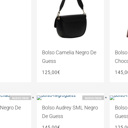
Bolso Camelia Negro De
Bolso
Guess
Choco
125,00
€
145,0
NUEVO FW26
NUEVO FW26
I Negro De
Bolso Audrey SML Negro
Bolso
De Guess
Gues
145,00
€
125,0