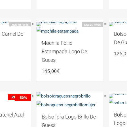
NUEVO FW26
NUEVO FW26
II Camel De
Bolso
De G
Mochila Follie
Estampada Logo De
125,0
Guess
145,00
€
El
REBAJAS
-50%
o
precio
nal
actual
atchel Azul
Bolso
Bolso Idra Logo Brillo De
es:
Logo 
Guess