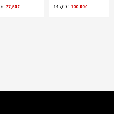
155,00€.
77,50€.
145,00€.
100,00€.
0
€
77,50
€
145,00
€
100,00
€