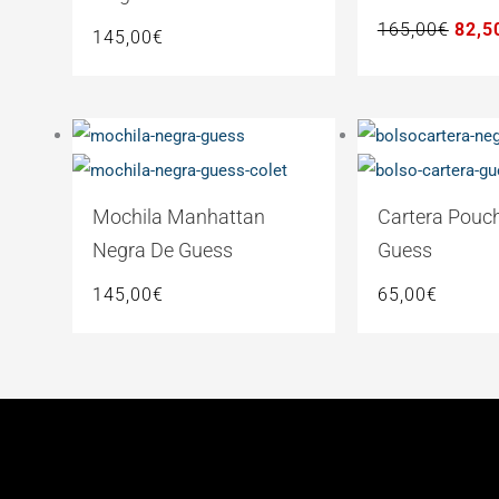
165,
165,00
€
82,5
145,00
€
Mochila Manhattan
Cartera Pouc
Negra De Guess
Guess
145,00
€
65,00
€