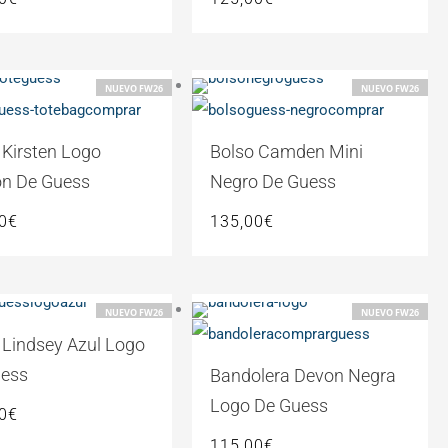
NUEVO FW26
NUEVO FW26
 Kirsten Logo
Bolso Camden Mini
n De Guess
Negro De Guess
0
€
135,00
€
NUEVO FW26
NUEVO FW26
 Lindsey Azul Logo
uess
Bandolera Devon Negra
Logo De Guess
0
€
115,00
€