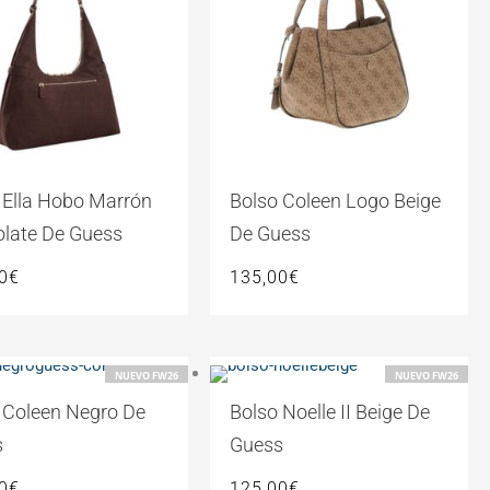
 Ella Hobo Marrón
Bolso Coleen Logo Beige
late De Guess
De Guess
0
€
135,00
€
NUEVO FW26
NUEVO FW26
 Coleen Negro De
Bolso Noelle II Beige De
s
Guess
0
€
125,00
€