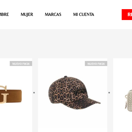
R
MBRE
MUJER
MARCAS
MI CUENTA
NUEVO FW26
NUEVO FW26