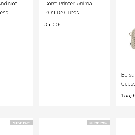
And Not
Gorra Printed Animal
ess
Print De Guess
35,00
€
Bolso
Gues
155,0
NUEVO FW26
NUEVO FW26