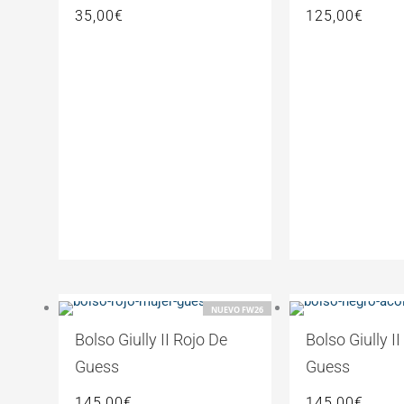
35,00
€
125,00
€
NUEVO FW26
Bolso Giully II Rojo De
Bolso Giully I
Guess
Guess
145,00
€
145,00
€