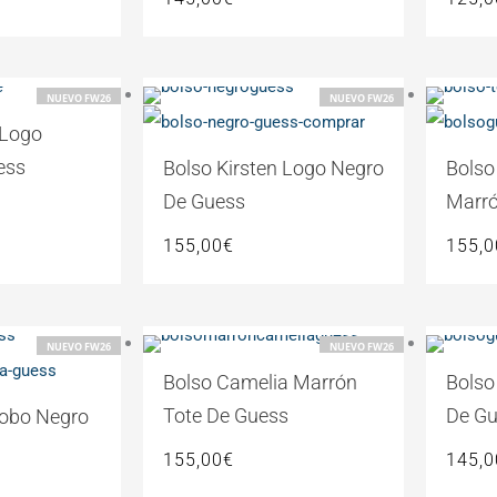
NUEVO FW26
NUEVO FW26
 Logo
ess
Bolso Kirsten Logo Negro
Bolso
De Guess
Marró
155,00
€
155,0
NUEVO FW26
NUEVO FW26
Bolso Camelia Marrón
Bolso
Tote De Guess
De G
Hobo Negro
155,00
€
145,0