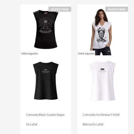
NUEVO FW26
NUEVO FW26
100% Algodón
100% Algodón
Camiseta Black Guards Negra
Camiseta Hombreras FXAXE
De LaSal
Blanca De LaSal