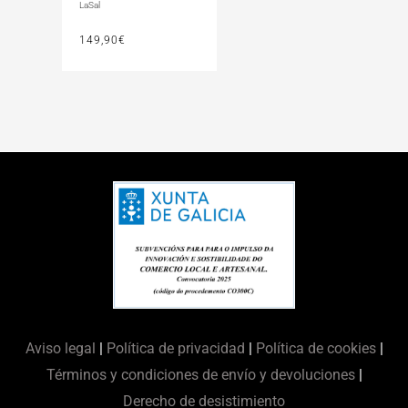
LaSal
149,90
€
Aviso legal
|
Política de privacidad
|
Política de cookies
|
Términos y condiciones de envío y devoluciones
|
Derecho de desistimiento