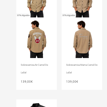
97% Algodón
97% Algodón
Sobrecamisa Air Camel De
Sobrecamisa Mama Camel De
LaSal
LaSal
139,00
€
139,00
€