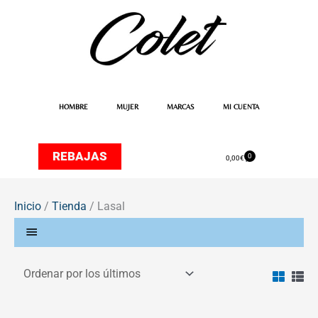
Ir
al
contenido
HOMBRE
MUJER
MARCAS
MI CUENTA
REBAJAS
0
Carrito
0,00
€
Inicio
/
Tienda
/ Lasal