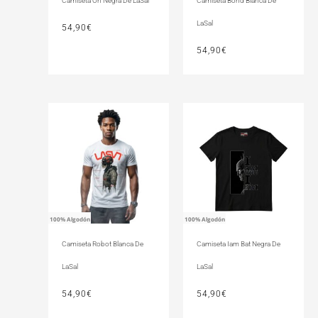
Camiseta On Negra De LaSal
Camiseta Bond Blanca De
LaSal
54,90
€
54,90
€
100% Algodón
100% Algodón
Camiseta Robot Blanca De
Camiseta Iam Bat Negra De
LaSal
LaSal
54,90
€
54,90
€