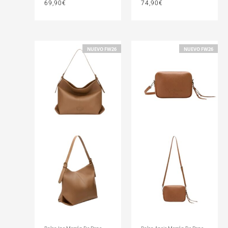
69,90
€
74,90
€
NUEVO FW26
NUEVO FW26