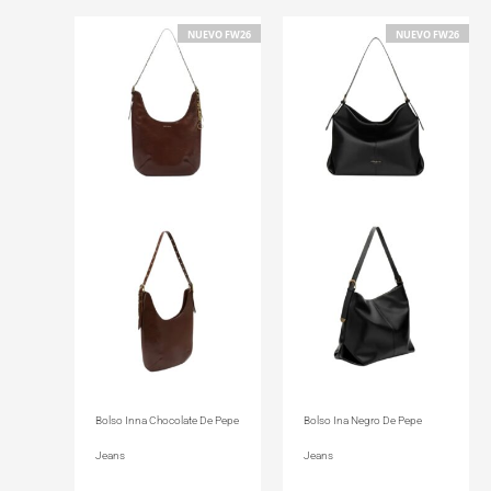
NUEVO FW26
NUEVO FW26
Bolso Inna Chocolate De Pepe
Bolso Ina Negro De Pepe
Jeans
Jeans