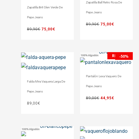
Zapatilla Ball Retro Rosa De
89,90€.
75,00€.
89,90€.
75,00€.
Zapatilla Brit Glen Verde De
Pepe Jeans
Pepe Jeans
89,90
€
75,00
€
89,90
€
75,00
€
REBAJAS
100% Algodón
El
El
-50%
precio
precio
original
actual
Pantalón Lexa Vaquero De
era:
es:
Falda Mira Vaquera Larga De
89,00€.
44,95€.
Pepe Jeans
Pepe Jeans
89,00
€
44,95
€
89,00
€
100% Algodón