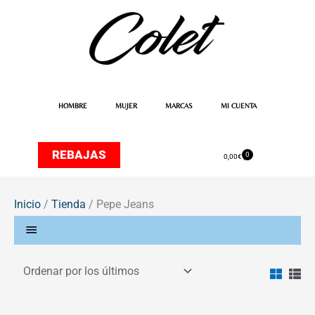
Ir
al
contenido
HOMBRE
MUJER
MARCAS
MI CUENTA
REBAJAS
0
Carrito
0,00
€
Inicio
/
Tienda
/ Pepe Jeans