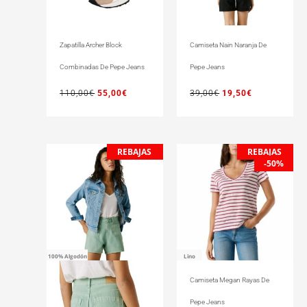
Zapatilla Archer Block
Camiseta Nain Naranja De
Combinadas De Pepe Jeans
Pepe Jeans
110,00
€
55,00
€
39,00
€
19,50
€
REBAJAS
REBAJAS
El
El
El
El
-50%
precio
precio
precio
precio
original
actual
original
actual
era:
es:
era:
es:
65,00€.
32,50€.
45,00€.
22,50€.
100% Algodón
Lino
Camiseta Megan Rayas De
Pepe Jeans