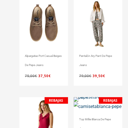
Alpargatas Port Casual Beiges
Pantalón Ary Pant De Pepe
De Pepe Jeans
Jeans
75,00
€
37,50
€
79,00
€
39,50
€
REBAJAS
REBAJAS
El
El
El
El
precio
precio
precio
precio
original
actual
original
actual
Top Millie Blanca De Pepe
era:
es:
era:
es:
35,00€.
30,00€.
35,00€.
30,00€.