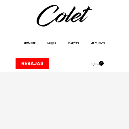
Ir
al
contenido
HOMBRE
MUJER
MARCAS
MI CUENTA
REBAJAS
0
Carrito
0,00
€