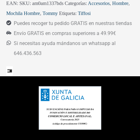
EAN:
SKU:
am0am1337bds
Categorías:
Accesorios
,
Hombre
,
Mochila Hombre
,
Tommy
Etiqueta:
Tiffosi
Puedes recoger tu pedido GRATIS en nuestras tiendas
Envío GRATIS en compras superiores a 49.99€
Si necesitas ayuda mándanos un whatsapp al
646.436.563