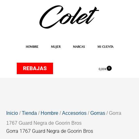
Ir
al
contenido
HOMBRE
MUJER
MARCAS
MI CUENTA
REBAJAS
0
Carrito
0,00
€
Inicio
/
Tienda
/
Hombre
/
Accesorios
/
Gorras
/ Gorra
1767 Guard Negra de Goorin Bros
Gorra 1767 Guard Negra de Goorin Bros