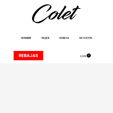
Ir
al
contenido
HOMBRE
MUJER
MARCAS
MI CUENTA
REBAJAS
0
Carrito
0,00
€