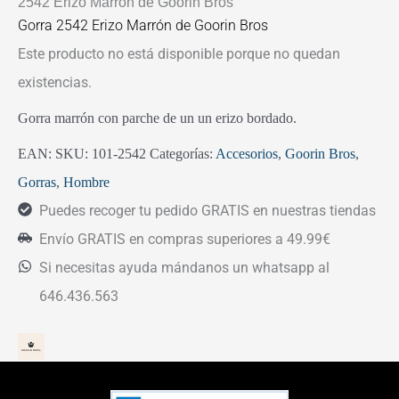
2542 Erizo Marrón de Goorin Bros
Gorra 2542 Erizo Marrón de Goorin Bros
Este producto no está disponible porque no quedan
existencias.
Gorra marrón con parche de un un erizo bordado.
EAN:
SKU:
101-2542
Categorías:
Accesorios
,
Goorin Bros
,
Gorras
,
Hombre
Puedes recoger tu pedido GRATIS en nuestras tiendas
Envío GRATIS en compras superiores a 49.99€
Si necesitas ayuda mándanos un whatsapp al
646.436.563