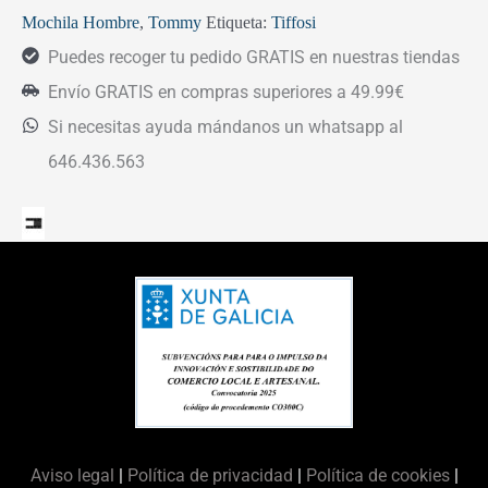
Mochila Hombre
,
Tommy
Etiqueta:
Tiffosi
Puedes recoger tu pedido GRATIS en nuestras tiendas
Envío GRATIS en compras superiores a 49.99€
Si necesitas ayuda mándanos un whatsapp al
646.436.563
Aviso legal
|
Política de privacidad
|
Política de cookies
|