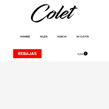
Ir
al
contenido
HOMBRE
MUJER
MARCAS
MI CUENTA
REBAJAS
0
Carrito
0,00
€