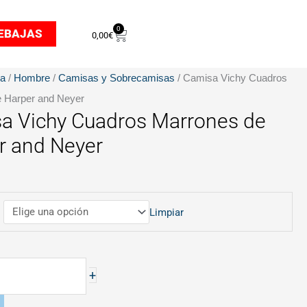
0
Carrito
EBAJAS
0,00
€
da
/
Hombre
/
Camisas y Sobrecamisas
/ Camisa Vichy Cuadros
 Harper and Neyer
a Vichy Cuadros Marrones de
r and Neyer
Limpiar
+