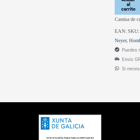
al
carrito
Camisa de cu
EAN:
SKU
Neyer
,
Hom
Puedes r
Envío GR
Si neces