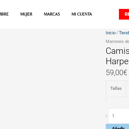
R
MBRE
MUJER
MARCAS
MI CUENTA
Camisa
Inicio
/
Tien
Vichy
Marrones de
Camis
Cuadros
Marrones
Harpe
de
59,00
€
Harper
and
Tallas
Neyer
cantidad
-
Añadir