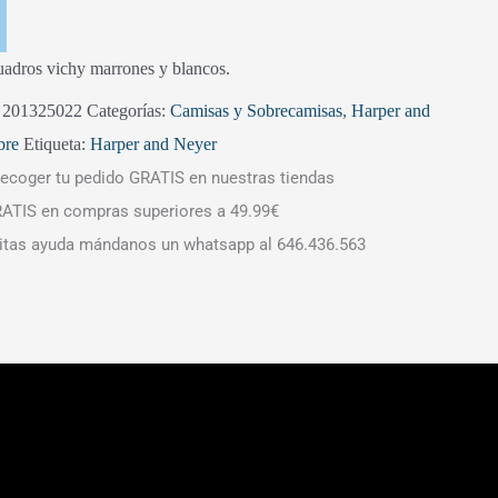
adros vichy marrones y blancos.
:
201325022
Categorías:
Camisas y Sobrecamisas
,
Harper and
bre
Etiqueta:
Harper and Neyer
ecoger tu pedido GRATIS en nuestras tiendas
ATIS en compras superiores a 49.99€
itas ayuda mándanos un whatsapp al 646.436.563