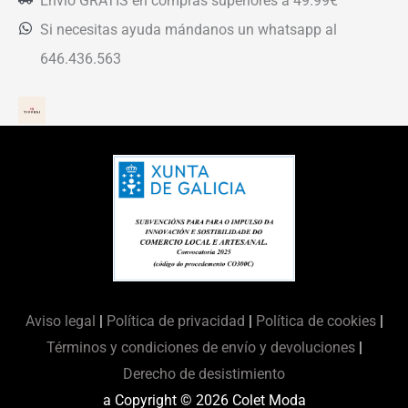
Envío GRATIS en compras superiores a 49.99€
Si necesitas ayuda mándanos un whatsapp al
646.436.563
Aviso legal
|
Política de privacidad
|
Política de cookies
|
Términos y condiciones de envío y devoluciones
|
Derecho de desistimiento
a Copyright © 2026
Colet Moda