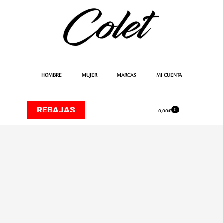
Ir
al
contenido
HOMBRE
MUJER
MARCAS
MI CUENTA
REBAJAS
0
Carrito
0,00
€