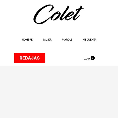
Ir
al
contenido
HOMBRE
MUJER
MARCAS
MI CUENTA
REBAJAS
0
Carrito
0,00
€