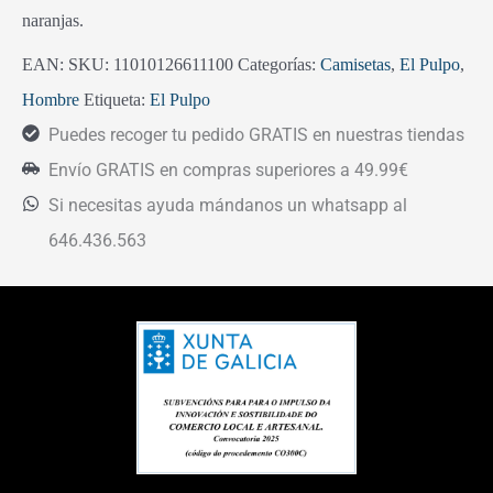
naranjas.
EAN:
SKU:
11010126611100
Categorías:
Camisetas
,
El Pulpo
,
Hombre
Etiqueta:
El Pulpo
Puedes recoger tu pedido GRATIS en nuestras tiendas
Envío GRATIS en compras superiores a 49.99€
Si necesitas ayuda mándanos un whatsapp al
646.436.563