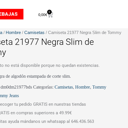
0
Carrito
EBAJAS
0,00
€
da
/
Hombre
/
Camisetas
/ Camiseta 21977 Negra Slim de Tommy
eta 21977 Negra Slim de
my
to no está disponible porque no quedan existencias.
ra de algodón estampada de corte slim.
:
dm0dm21977bds
Categorías:
Camisetas
,
Hombre
,
Tommy
mmy Jeans
ecoger tu pedido GRATIS en nuestras tiendas
ATIS en compras superiores a 49.99€
itas ayuda mándanos un whatsapp al 646.436.563