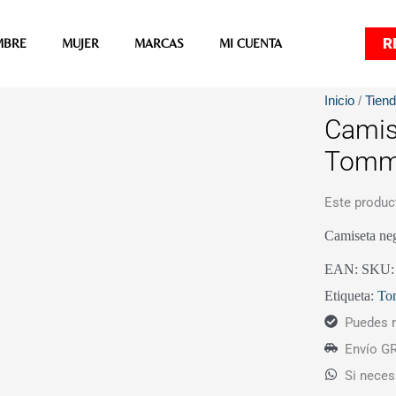
R
MBRE
MUJER
MARCAS
MI CUENTA
Inicio
/
Tien
Camis
Tom
Este produc
Camiseta neg
EAN:
SKU
Etiqueta:
To
Puedes r
Envío GR
Si neces