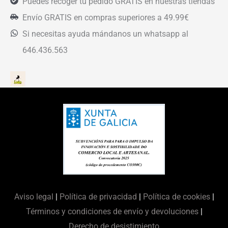
Puedes recoger tu pedido GRATIS en nuestras tiendas
Envío GRATIS en compras superiores a 49.99€
Si necesitas ayuda mándanos un whatsapp al
646.436.563
Aviso legal
|
Política de privacidad
|
Política de cookies
|
Términos y condiciones de envío y devoluciones
|
Derecho de desistimiento