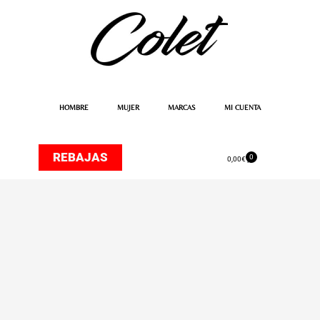
Ir
al
contenido
HOMBRE
MUJER
MARCAS
MI CUENTA
REBAJAS
0
Carrito
0,00
€