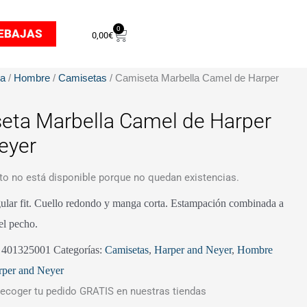
0
Carrito
EBAJAS
0,00
€
da
/
Hombre
/
Camisetas
/ Camiseta Marbella Camel de Harper
eta Marbella Camel de Harper
eyer
to no está disponible porque no quedan existencias.
ular fit. Cuello redondo y manga corta. Estampación combinada a
el pecho.
:
401325001
Categorías:
Camisetas
,
Harper and Neyer
,
Hombre
rper and Neyer
ecoger tu pedido GRATIS en nuestras tiendas