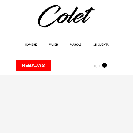
Ir
al
contenido
HOMBRE
MUJER
MARCAS
MI CUENTA
REBAJAS
0
Carrito
0,00
€