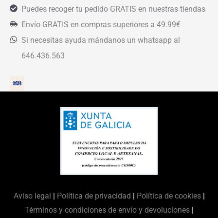
Puedes recoger tu pedido GRATIS en nuestras tiendas
Envío GRATIS en compras superiores a 49.99€
Si necesitas ayuda mándanos un whatsapp al
646.436.563
Aviso legal
|
Política de privacidad
|
Política de cookies
|
Términos y condiciones de envío y devoluciones
|