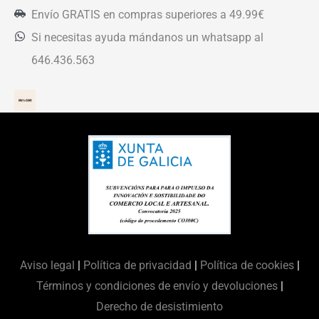
Envío GRATIS en compras superiores a 49.99€
Si necesitas ayuda mándanos un whatsapp al
646.436.563
Aviso legal
|
Política de privacidad
|
Política de cookies
|
Términos y condiciones de envío y devoluciones
|
Derecho de desistimiento