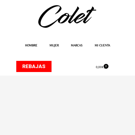
Ir
al
contenido
HOMBRE
MUJER
MARCAS
MI CUENTA
REBAJAS
0
Carrito
0,00
€