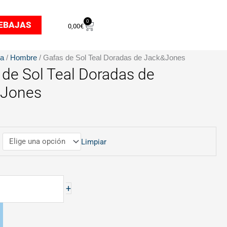
0
Carrito
EBAJAS
0,00
€
da
/
Hombre
/ Gafas de Sol Teal Doradas de Jack&Jones
 de Sol Teal Doradas de
&Jones
Limpiar
es
+