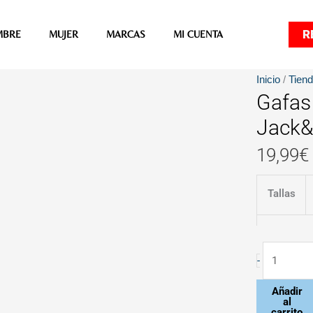
R
MBRE
MUJER
MARCAS
MI CUENTA
Gafas
Inicio
/
Tien
Gafas
de
Sol
Jack
Teal
19,99
€
Doradas
de
Tallas
Jack&Jon
cantidad
-
Añadir
al
carrito