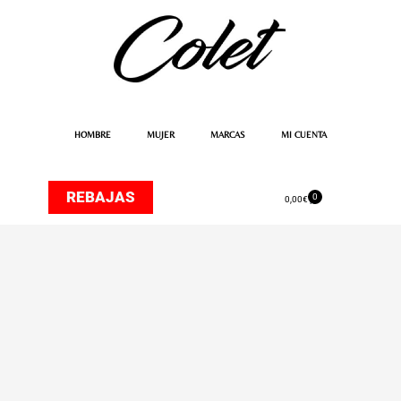
Ir
al
contenido
HOMBRE
MUJER
MARCAS
MI CUENTA
REBAJAS
0
Carrito
0,00
€