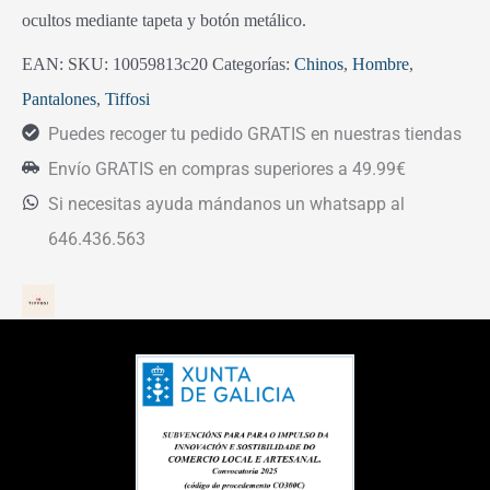
ocultos mediante tapeta y botón metálico.
EAN:
SKU:
10059813c20
Categorías:
Chinos
,
Hombre
,
Pantalones
,
Tiffosi
Puedes recoger tu pedido GRATIS en nuestras tiendas
Envío GRATIS en compras superiores a 49.99€
Si necesitas ayuda mándanos un whatsapp al
646.436.563