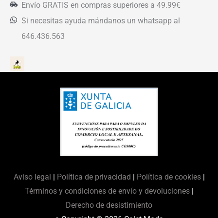
Envío GRATIS en compras superiores a 49.99€
Si necesitas ayuda mándanos un whatsapp al
646.436.563
Aviso legal
|
Política de privacidad
|
Política de cookies
|
Términos y condiciones de envío y devoluciones
|
Derecho de desistimiento