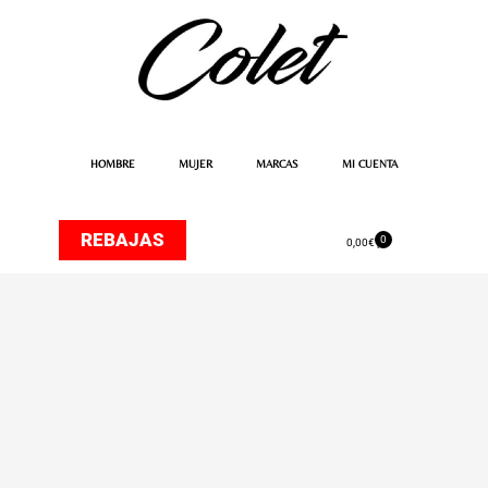
Ir
al
contenido
HOMBRE
MUJER
MARCAS
MI CUENTA
REBAJAS
0
Carrito
0,00
€
Pantalón
137692
Marvin
Regular
Fit
de