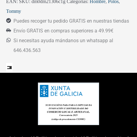
EAN:
SKU:
dm0dm21306c1g
Categorías:
Hombre
,
Polos
,
Tommy
Puedes recoger tu pedido GRATIS en nuestras tiendas
Envío GRATIS en compras superiores a 49.99€
Si necesitas ayuda mándanos un whatsapp al
646.436.563