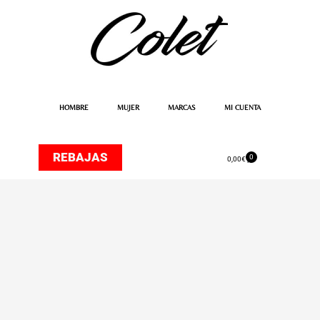
Ir
al
contenido
HOMBRE
MUJER
MARCAS
MI CUENTA
REBAJAS
0
Carrito
0,00
€