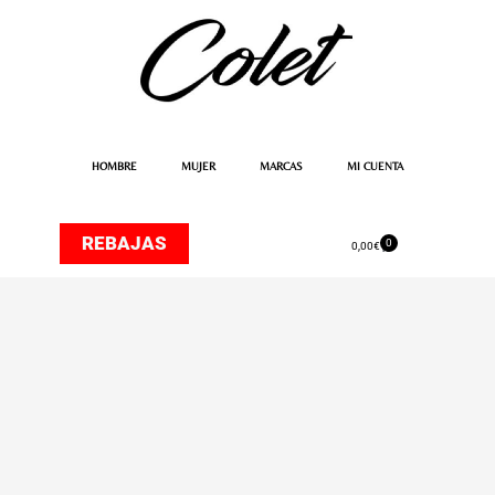
Ir
al
contenido
HOMBRE
MUJER
MARCAS
MI CUENTA
REBAJAS
0
Carrito
0,00
€