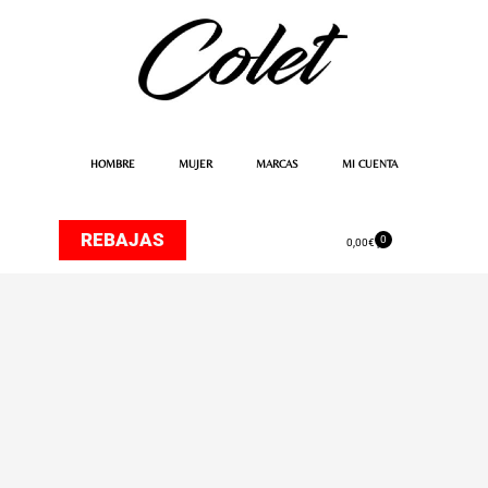
Ir
al
contenido
HOMBRE
MUJER
MARCAS
MI CUENTA
REBAJAS
0
Carrito
0,00
€
Bóxer
Wes
Negro
Estampado
Helados
de