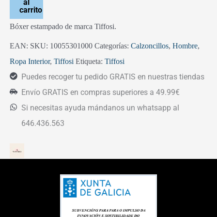
al
carrito
Bóxer estampado de marca Tiffosi.
EAN:
SKU:
10055301000
Categorías:
Calzoncillos
,
Hombre
,
Ropa Interior
,
Tiffosi
Etiqueta:
Tiffosi
Puedes recoger tu pedido GRATIS en nuestras tiendas
Envío GRATIS en compras superiores a 49.99€
Si necesitas ayuda mándanos un whatsapp al
646.436.563