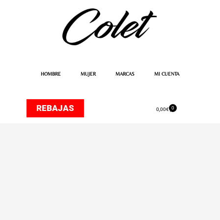
Ir
al
contenido
HOMBRE
MUJER
MARCAS
MI CUENTA
REBAJAS
0
Carrito
0,00
€