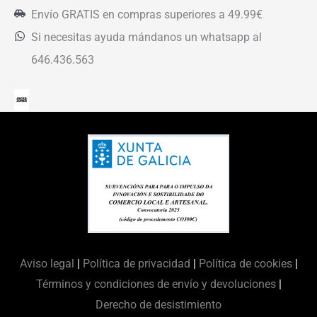
Envío GRATIS en compras superiores a 49.99€
Si necesitas ayuda mándanos un whatsapp al
646.436.563
Aviso legal
|
Política de privacidad
|
Política de cookies
|
Términos y condiciones de envío y devoluciones
|
Derecho de desistimiento