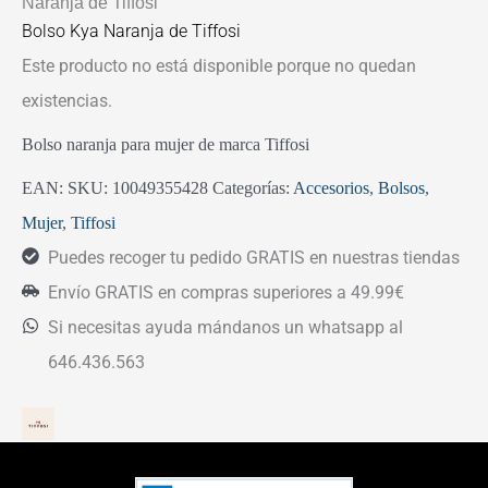
Naranja de Tiffosi
Bolso Kya Naranja de Tiffosi
Este producto no está disponible porque no quedan
existencias.
Bolso naranja para mujer de marca Tiffosi
EAN:
SKU:
10049355428
Categorías:
Accesorios
,
Bolsos
,
Mujer
,
Tiffosi
Puedes recoger tu pedido GRATIS en nuestras tiendas
Envío GRATIS en compras superiores a 49.99€
Si necesitas ayuda mándanos un whatsapp al
646.436.563