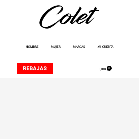
Ir
al
contenido
HOMBRE
MUJER
MARCAS
MI CUENTA
REBAJAS
0
Carrito
0,00
€