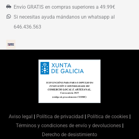
Envío GRATIS en compras superiores a 49.99€
Si necesitas ayuda mándanos un whatsapp al
646.436.563
Aviso legal
|
Política de privacidad
|
Política de cookies
|
Términos y condiciones de envío y devoluciones
|
Derecho de desistimiento