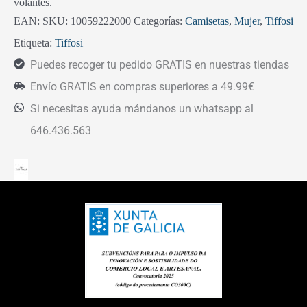
volantes.
EAN:
SKU:
10059222000
Categorías:
Camisetas
,
Mujer
,
Tiffosi
Etiqueta:
Tiffosi
Puedes recoger tu pedido GRATIS en nuestras tiendas
Envío GRATIS en compras superiores a 49.99€
Si necesitas ayuda mándanos un whatsapp al
646.436.563