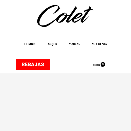
Ir
al
contenido
HOMBRE
MUJER
MARCAS
MI CUENTA
REBAJAS
0
Carrito
0,00
€