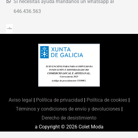
Si necesitas ayuda mándanos un whatsapp al
646.436.563
Aviso legal
|
Política de privacidad
|
Política de cookies
|
Términos y condiciones de envío y devoluciones
|
Derecho de desistimiento
a Copyright © 2026
Colet Moda