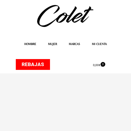
Ir
al
contenido
HOMBRE
MUJER
MARCAS
MI CUENTA
REBAJAS
0
Carrito
0,00
€