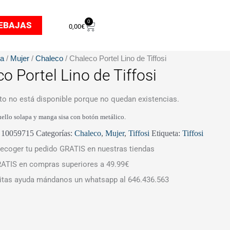
0
Carrito
EBAJAS
0,00
€
da
/
Mujer
/
Chaleco
/ Chaleco Portel Lino de Tiffosi
o Portel Lino de Tiffosi
to no está disponible porque no quedan existencias.
ello solapa y manga sisa con botón metálico.
:
10059715
Categorías:
Chaleco
,
Mujer
,
Tiffosi
Etiqueta:
Tiffosi
ecoger tu pedido GRATIS en nuestras tiendas
ATIS en compras superiores a 49.99€
itas ayuda mándanos un whatsapp al 646.436.563