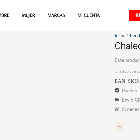
R
MBRE
MUJER
MARCAS
MI CUENTA
Inicio
/
Tien
Chalec
Este produc
Chaleco con cu
EAN:
SKU
Puedes r
Envío GR
Si neces