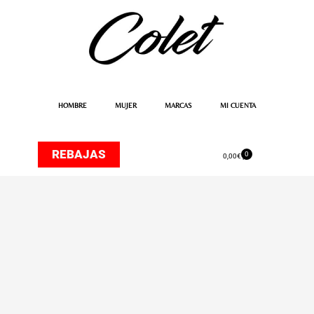
Ir
al
contenido
HOMBRE
MUJER
MARCAS
MI CUENTA
REBAJAS
0
Carrito
0,00
€