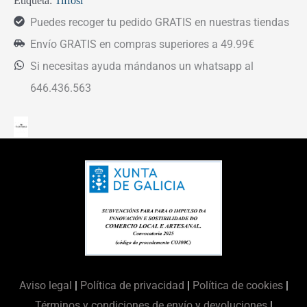
Etiqueta:
Tiffosi
Puedes recoger tu pedido GRATIS en nuestras tiendas
Envío GRATIS en compras superiores a 49.99€
Si necesitas ayuda mándanos un whatsapp al
646.436.563
Aviso legal
|
Política de privacidad
|
Política de cookies
|
Términos y condiciones de envío y devoluciones
|