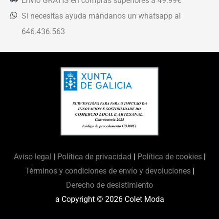
Envío GRATIS en compras superiores a 49.99€
Si necesitas ayuda mándanos un whatsapp al
646.436.563
Aviso legal
|
Política de privacidad
|
Política de cookies
|
Términos y condiciones de envío y devoluciones
|
Derecho de desistimiento
a Copyright © 2026
Colet Moda