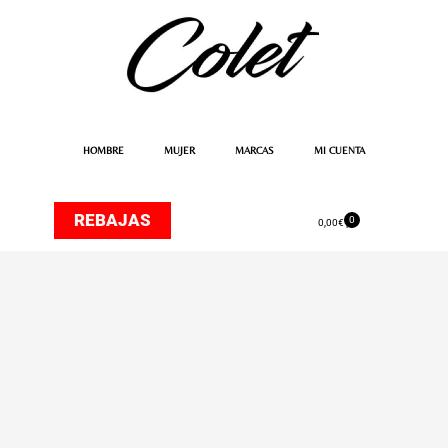
Ir
al
contenido
HOMBRE
MUJER
MARCAS
MI CUENTA
REBAJAS
0
Carrito
0,00
€