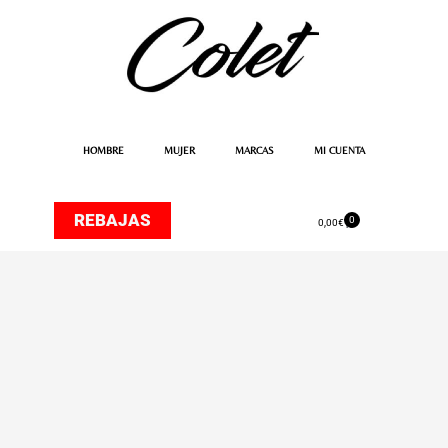
Ir
al
contenido
HOMBRE
MUJER
MARCAS
MI CUENTA
REBAJAS
0
Carrito
0,00
€