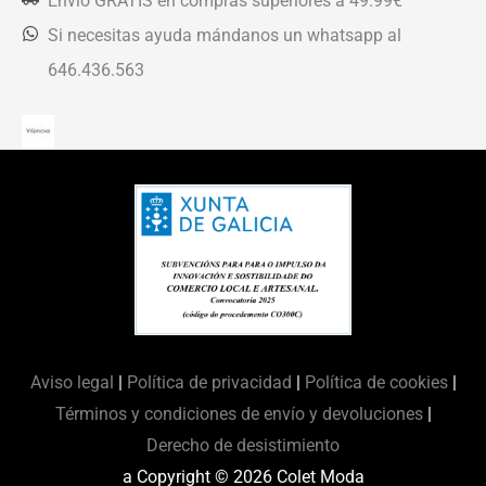
Envío GRATIS en compras superiores a 49.99€
Si necesitas ayuda mándanos un whatsapp al
646.436.563
Aviso legal
|
Política de privacidad
|
Política de cookies
|
Términos y condiciones de envío y devoluciones
|
Derecho de desistimiento
a Copyright © 2026
Colet Moda