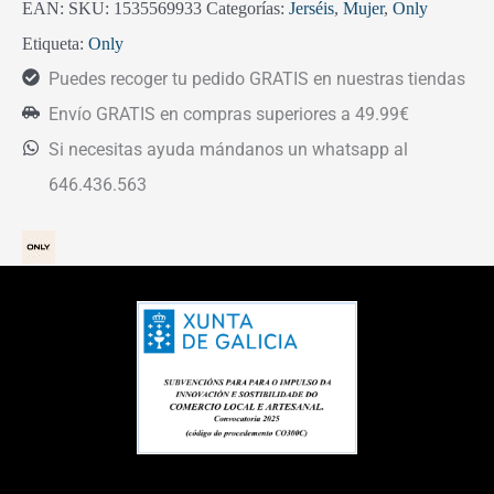
EAN:
SKU:
1535569933
Categorías:
Jerséis
,
Mujer
,
Only
Etiqueta:
Only
Puedes recoger tu pedido GRATIS en nuestras tiendas
Envío GRATIS en compras superiores a 49.99€
Si necesitas ayuda mándanos un whatsapp al
646.436.563