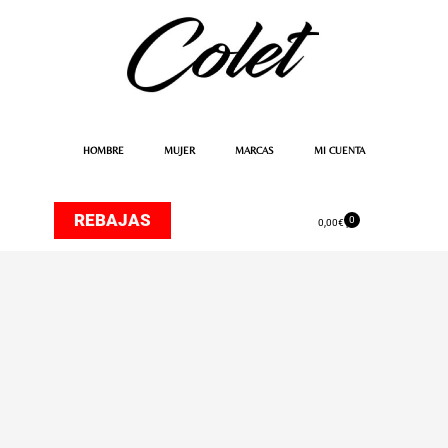
Ir
al
contenido
HOMBRE
MUJER
MARCAS
MI CUENTA
REBAJAS
0
Carrito
0,00
€