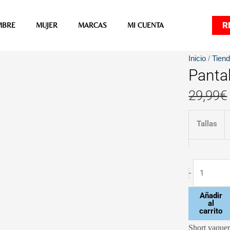
R
MBRE
MUJER
MARCAS
MI CUENTA
REBAJAS
Pantalón
Inicio
/
Tien
Pantal
-50%
Annie
Corto
29,99
€
de
Tiffosi
Tallas
cantidad
-
Añadir
al
carrito
Short vaquer