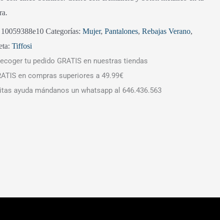
ra.
:
10059388e10
Categorías:
Mujer
,
Pantalones
,
Rebajas Verano
,
eta:
Tiffosi
ecoger tu pedido GRATIS en nuestras tiendas
ATIS en compras superiores a 49.99€
itas ayuda mándanos un whatsapp al 646.436.563