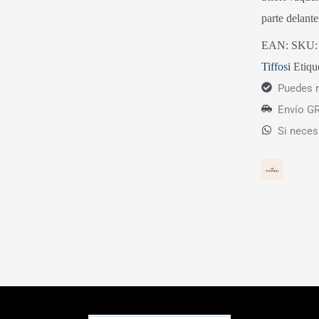
parte delante
EAN:
SKU
Tiffosi
Etiqu
Puedes r
Envío GR
Si neces