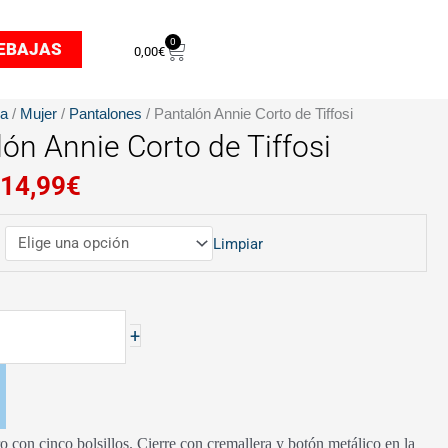
0
Carrito
EBAJAS
0,00
€
El
El
da
/
Mujer
/
Pantalones
/ Pantalón Annie Corto de Tiffosi
precio
precio
ón Annie Corto de Tiffosi
original
actual
14,99
€
era:
es:
29,99€.
14,99€.
Limpiar
+
o con cinco bolsillos. Cierre con cremallera y botón metálico en la