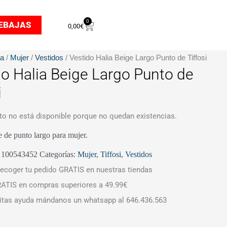
0
Carrito
EBAJAS
0,00
€
da
/
Mujer
/
Vestidos
/ Vestido Halia Beige Largo Punto de Tiffosi
do Halia Beige Largo Punto de
i
to no está disponible porque no quedan existencias.
e de punto largo para mujer.
:
100543452
Categorías:
Mujer
,
Tiffosi
,
Vestidos
ecoger tu pedido GRATIS en nuestras tiendas
ATIS en compras superiores a 49.99€
itas ayuda mándanos un whatsapp al 646.436.563