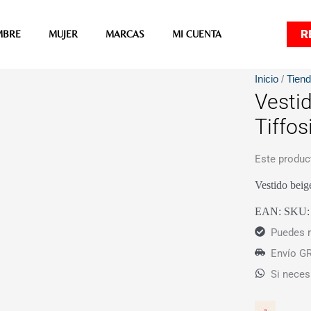
R
MBRE
MUJER
MARCAS
MI CUENTA
Inicio
/
Tien
Vesti
Tiffos
Este produc
Vestido beig
EAN:
SKU
Puedes r
Envío GR
Si neces