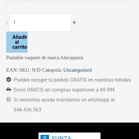
+
-
Añadir
al
carrito
Pantalón vaquero de marca Alavaquera.
EAN:
SKU:
N/D
Categoría:
Uncategorized
Puedes recoger tu pedido GRATIS en nuestras tiendas
Envío GRATIS en compras superiores a 49.99€
Si necesitas ayuda mándanos un whatsapp al
646.436.563