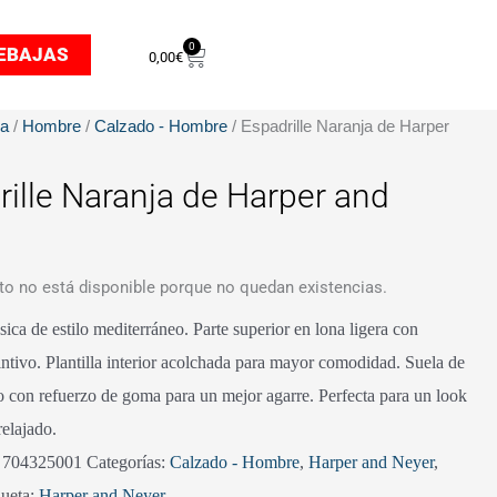
0
Carrito
EBAJAS
0,00
€
da
/
Hombre
/
Calzado - Hombre
/ Espadrille Naranja de Harper
rille Naranja de Harper and
to no está disponible porque no quedan existencias.
sica de estilo mediterráneo. Parte superior en lona ligera con
intivo. Plantilla interior acolchada para mayor comodidad. Suela de
o con refuerzo de goma para un mejor agarre. Perfecta para un look
relajado.
:
704325001
Categorías:
Calzado - Hombre
,
Harper and Neyer
,
queta:
Harper and Neyer