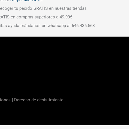
ecoger tu pedido GRATIS en nuestras tiendas
ATIS en compras superiores a 49.99€
itas ayuda mándanos un whatsapp al 646.436.563
ciones
|
Derecho de desistimiento