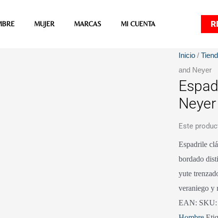
R
MBRE
MUJER
MARCAS
MI CUENTA
Inicio
/
Tien
and Neyer
Espad
Neyer
Este produc
Espadrile clá
bordado dist
yute trenzad
veraniego y 
EAN:
SKU
Hombre
Eti